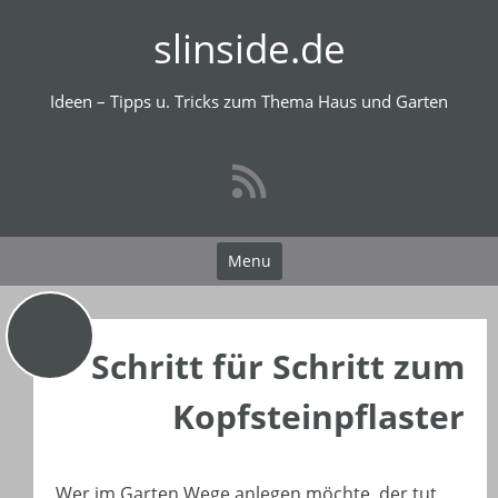
Skip
slinside.de
to
content
Ideen – Tipps u. Tricks zum Thema Haus und Garten
Menu
Schritt für Schritt zum
Kopfsteinpflaster
Wer im Garten Wege anlegen möchte, der tut